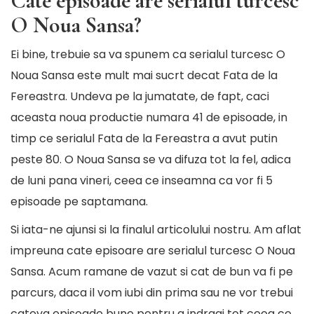
Cate episoade are serialul turcesc
O Noua Sansa?
Ei bine, trebuie sa va spunem ca serialul turcesc O
Noua Sansa este mult mai sucrt decat Fata de la
Fereastra. Undeva pe la jumatate, de fapt, caci
aceasta noua productie numara 41 de episoade, in
timp ce serialul Fata de la Fereastra a avut putin
peste 80. O Noua Sansa se va difuza tot la fel, adica
de luni pana vineri, ceea ce inseamna ca vor fi 5
episoade pe saptamana.
Si iata-ne ajunsi si la finalul articolului nostru. Am aflat
impreuna cate episoare are serialul turcesc O Noua
Sansa. Acum ramane de vazut si cat de bun va fi pe
parcurs, daca il vom iubi din prima sau ne vor trebui
cateva episoade bune pentru a indragi tot ceea ce