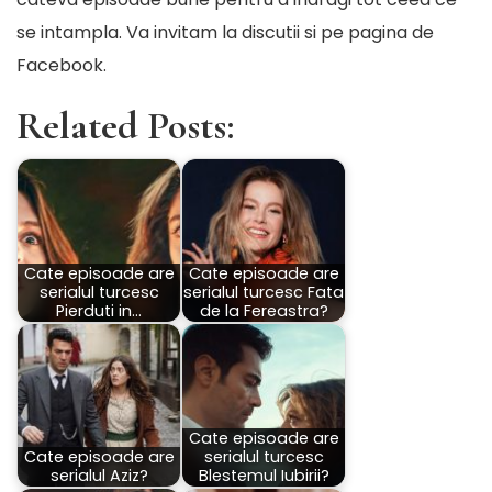
se intampla. Va invitam la discutii si pe
pagina de
Facebook
.
Related Posts:
Cate episoade are
Cate episoade are
serialul turcesc
serialul turcesc Fata
Pierduti in…
de la Fereastra?
Cate episoade are
Cate episoade are
serialul turcesc
serialul Aziz?
Blestemul Iubirii?