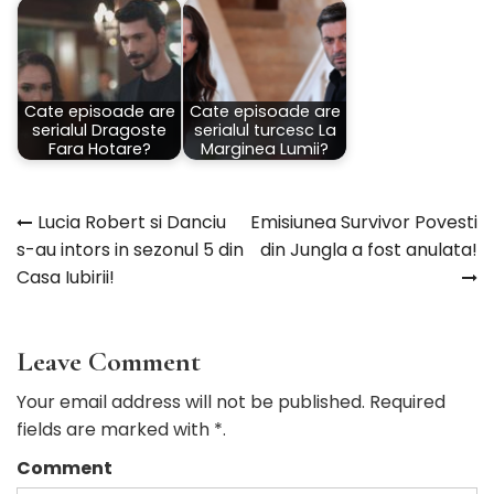
Cate episoade are
Cate episoade are
serialul Dragoste
serialul turcesc La
Fara Hotare?
Marginea Lumii?
Lucia Robert si Danciu
Emisiunea Survivor Povesti
Navigare
s-au intors in sezonul 5 din
din Jungla a fost anulata!
Casa Iubirii!
în
articole
Leave Comment
Your email address will not be published. Required
fields are marked with *.
Comment