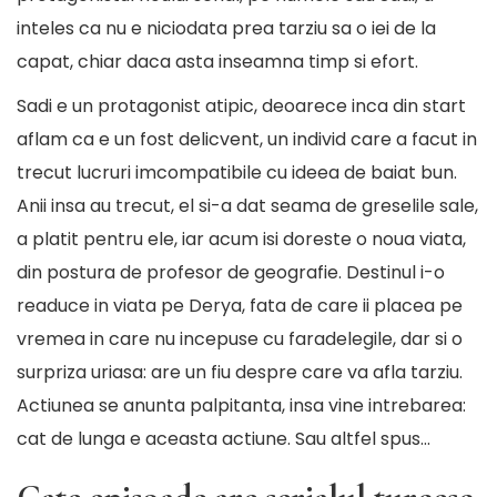
inteles ca nu e niciodata prea tarziu sa o iei de la
capat, chiar daca asta inseamna timp si efort.
Sadi e un protagonist atipic, deoarece inca din start
aflam ca e un fost delicvent, un individ care a facut in
trecut lucruri imcompatibile cu ideea de baiat bun.
Anii insa au trecut, el si-a dat seama de greselile sale,
a platit pentru ele, iar acum isi doreste o noua viata,
din postura de profesor de geografie. Destinul i-o
readuce in viata pe Derya, fata de care ii placea pe
vremea in care nu incepuse cu faradelegile, dar si o
surpriza uriasa: are un fiu despre care va afla tarziu.
Actiunea se anunta palpitanta, insa vine intrebarea:
cat de lunga e aceasta actiune. Sau altfel spus…