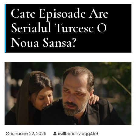
Cate Episoade Are
Serialul Turcesc O
Noua Sansa?
ianuarie 22, 2026
iwillberichvlogg459