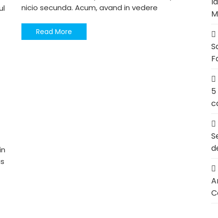
l
nicio secunda. Acum, avand in vedere
ul
M
Read More
S
F
5
c
S
d
in
us
Ar
C