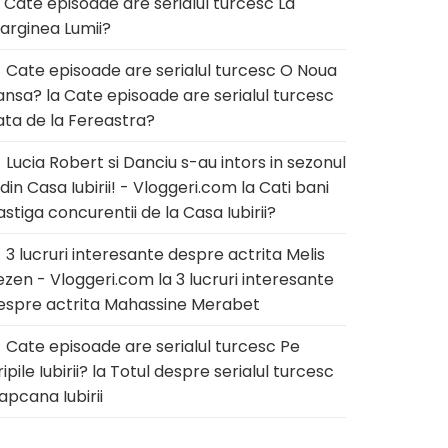
a
Cate episoade are serialul turcesc La
arginea Lumii?
Cate episoade are serialul turcesc O Noua
ansa?
la
Cate episoade are serialul turcesc
ata de la Fereastra?
Lucia Robert si Danciu s-au intors in sezonul
 din Casa Iubirii! - Vloggeri.com
la
Cati bani
astiga concurentii de la Casa Iubirii?
3 lucruri interesante despre actrita Melis
ezen - Vloggeri.com
la
3 lucruri interesante
espre actrita Mahassine Merabet
Cate episoade are serialul turcesc Pe
ipile Iubirii?
la
Totul despre serialul turcesc
apcana Iubirii