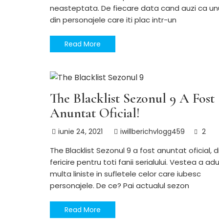
neasteptata. De fiecare data cand auzi ca un
din personajele care iti plac intr-un
Read More
SERIALE si TV
The Blacklist Sezonul 9 A Fost
Anuntat Oficial!
iunie 24, 2021
iwillberichvlogg459
2
The Blacklist Sezonul 9 a fost anuntat oficial, d
fericire pentru toti fanii serialului. Vestea a ad
multa liniste in sufletele celor care iubesc
personajele. De ce? Pai actualul sezon
Read More