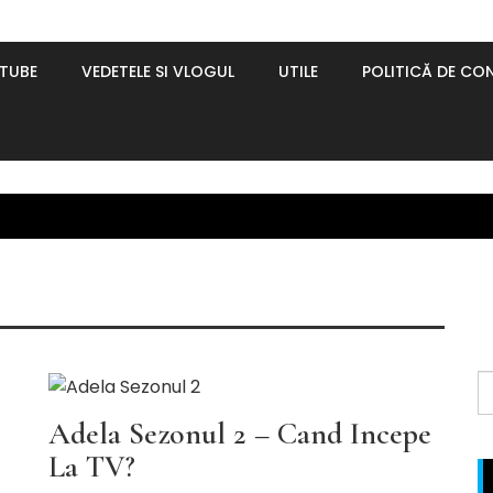
UTUBE
VEDETELE SI VLOGUL
UTILE
POLITICĂ DE CON
SERIALE si TV
S
f
Adela Sezonul 2 – Cand Incepe
La TV?