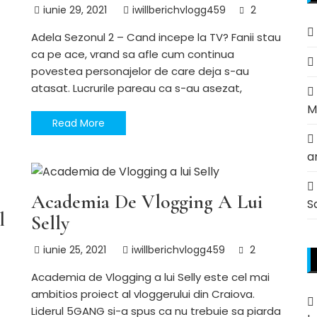
iunie 29, 2021
iwillberichvlogg459
2
Adela Sezonul 2 – Cand incepe la TV? Fanii stau
ca pe ace, vrand sa afle cum continua
povestea personajelor de care deja s-au
atasat. Lucrurile pareau ca s-au asezat,
M
Read More
INFLUENCERI
a
Academia De Vlogging A Lui
S
l
Selly
iunie 25, 2021
iwillberichvlogg459
2
Academia de Vlogging a lui Selly este cel mai
ambitios proiect al vloggerului din Craiova.
Liderul 5GANG si-a spus ca nu trebuie sa piarda