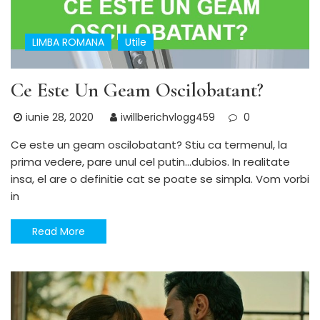
LIMBA ROMANA
Utile
Ce Este Un Geam Oscilobatant?
iunie 28, 2020
iwillberichvlogg459
0
Ce este un geam oscilobatant? Stiu ca termenul, la
prima vedere, pare unul cel putin…dubios. In realitate
insa, el are o definitie cat se poate se simpla. Vom vorbi
in
Read More