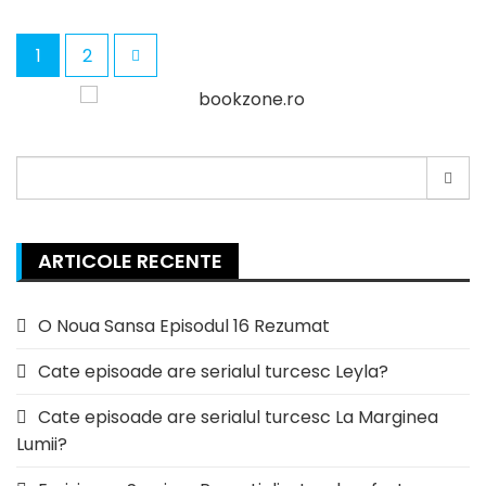
1
2
Paginație
articole
Search
for:
ARTICOLE RECENTE
O Noua Sansa Episodul 16 Rezumat
Cate episoade are serialul turcesc Leyla?
Cate episoade are serialul turcesc La Marginea
Lumii?