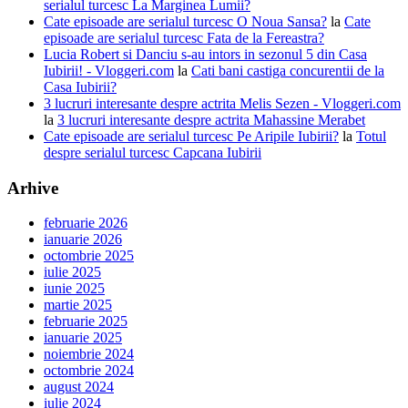
serialul turcesc La Marginea Lumii?
Cate episoade are serialul turcesc O Noua Sansa?
la
Cate
episoade are serialul turcesc Fata de la Fereastra?
Lucia Robert si Danciu s-au intors in sezonul 5 din Casa
Iubirii! - Vloggeri.com
la
Cati bani castiga concurentii de la
Casa Iubirii?
3 lucruri interesante despre actrita Melis Sezen - Vloggeri.com
la
3 lucruri interesante despre actrita Mahassine Merabet
Cate episoade are serialul turcesc Pe Aripile Iubirii?
la
Totul
despre serialul turcesc Capcana Iubirii
Arhive
februarie 2026
ianuarie 2026
octombrie 2025
iulie 2025
iunie 2025
martie 2025
februarie 2025
ianuarie 2025
noiembrie 2024
octombrie 2024
august 2024
iulie 2024