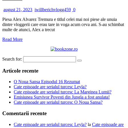
august 21, 2023
iwillberichvlogg459
0
Piesa Alex Alvarez Tremura e titlul celei mai noi piese ale unuia
dintre vloggerii care erau tare in voga acum ceva ani. S-au schimbat
multe de atunci, Alex a trecut
Read More
Search for:
Articole recente
O Noua Sansa Episodul 16 Rezumat
Cate episoade are serialul turcesc Leyla?
Cate episoade are serialul turcesc La Marginea Lumii?
Emisiunea Survivor Povesti din Jungla a fost anulata!
Cate episoade are serialul turcesc O Noua Sansa?
Comentarii recente
Cate episoade are serialul turcesc Leyla?
la
Cate episoade are