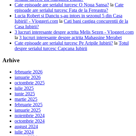
Cate episoade are serialul turcesc O Noua Sansa?
la
Cate
episoade are serialul turcesc Fata de la Fereastra?
Lucia Robert si Danciu s-au intors in sezonul 5 din Casa
Iubirii! - Vloggeri.com
la
Cati bani castiga concurentii de la
Casa Iubirii?
3 lucruri interesante despre actrita Melis Sezen - Vloggeri.com
la
3 lucruri interesante despre actrita Mahassine Merabet
Cate episoade are serialul turcesc Pe Aripile Iubirii?
la
Totul
despre serialul turcesc Capcana Iubirii
Arhive
februarie 2026
ianuarie 2026
octombrie 2025
iulie 2025
iunie 2025
martie 2025
februarie 2025
ianuarie 2025
noiembrie 2024
octombrie 2024
august 2024
iulie 2024