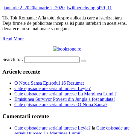
ianuarie 2, 2020
ianuarie 2, 2020
iwillberichvlogg459
11
Tik Tok Romania: Afla totul despre aplicatia care a isterizat tara
Deja firmele de publicitate incep sa isi puna intrebari in acest sens,
deoarece nu se mai poate sa negam.
Read More
Search for:
Articole recente
O Noua Sansa Episodul 16 Rezumat
Cate episoade are serialul turcesc Leyla?
Cate episoade are serialul turcesc La Marginea Lumii?
Emisiunea Survivor Povesti din Jungla a fost anulata!
Cate episoade are serialul turcesc O Noua Sansa?
Comentarii recente
Cate episoade are serialul turcesc Leyla?
la
Cate episoade are
serialul turcesc La Marginea Lumii?