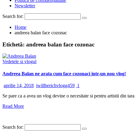
Politică de confidențialitate
Newsletter
Search for:
Home
andreea balan face cozonac
Etichetă:
andreea balan face cozonac
Vedetele si vlogul
Andreea Balan ne arata cum face cozonaci intr-un nou vlog!
aprilie 14, 2018
iwillberichvlogg459
1
Se pare ca a avea un vlog devine o necesitate si pentru artistii din tar
Read More
Search for: