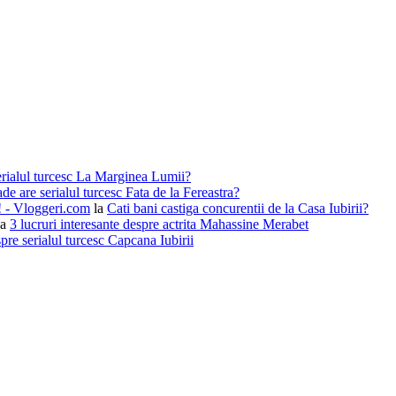
erialul turcesc La Marginea Lumii?
de are serialul turcesc Fata de la Fereastra?
i! - Vloggeri.com
la
Cati bani castiga concurentii de la Casa Iubirii?
la
3 lucruri interesante despre actrita Mahassine Merabet
pre serialul turcesc Capcana Iubirii