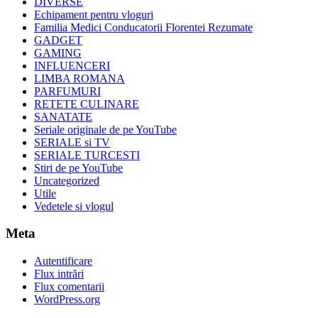
DIVERSE
Echipament pentru vloguri
Familia Medici Conducatorii Florentei Rezumate
GADGET
GAMING
INFLUENCERI
LIMBA ROMANA
PARFUMURI
RETETE CULINARE
SANATATE
Seriale originale de pe YouTube
SERIALE si TV
SERIALE TURCESTI
Stiri de pe YouTube
Uncategorized
Utile
Vedetele si vlogul
Meta
Autentificare
Flux intrări
Flux comentarii
WordPress.org