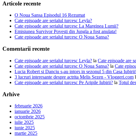
Articole recente
O Noua Sansa Episodul 16 Rezumat
Cate episoade are serialul turcesc Leyla?
Cate episoade are serialul turcesc La Marginea Lumii?
Emisiunea Survivor Povesti din Jungla a fost anulata!
Cate episoade are serialul turcesc O Noua Sansa?
Comentarii recente
Cate episoade are serialul turcesc Leyla?
la
Cate episoade are s
Cate episoade are serialul turcesc O Noua Sansa?
la
Cate episoa
Lucia Robert si Danciu s-au intors in sezonul 5 din Casa Iubiri
3 lucruri interesante despre actrita Melis Sezen - Vloggeri.com
Cate episoade are serialul turcesc Pe Aripile Iubirii?
la
Totul des
Arhive
februarie 2026
ianuarie 2026
octombrie 2025
iulie 2025
iunie 2025
martie 2025