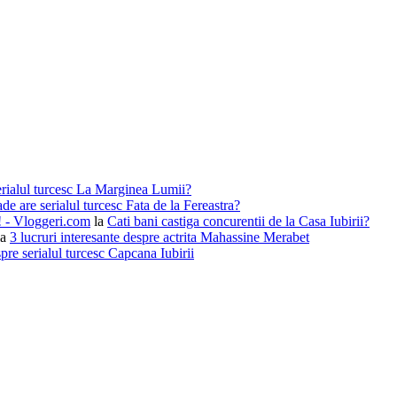
erialul turcesc La Marginea Lumii?
de are serialul turcesc Fata de la Fereastra?
i! - Vloggeri.com
la
Cati bani castiga concurentii de la Casa Iubirii?
la
3 lucruri interesante despre actrita Mahassine Merabet
pre serialul turcesc Capcana Iubirii