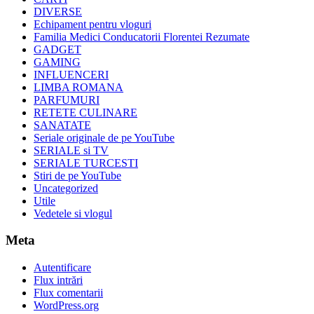
DIVERSE
Echipament pentru vloguri
Familia Medici Conducatorii Florentei Rezumate
GADGET
GAMING
INFLUENCERI
LIMBA ROMANA
PARFUMURI
RETETE CULINARE
SANATATE
Seriale originale de pe YouTube
SERIALE si TV
SERIALE TURCESTI
Stiri de pe YouTube
Uncategorized
Utile
Vedetele si vlogul
Meta
Autentificare
Flux intrări
Flux comentarii
WordPress.org