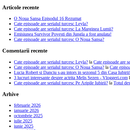
Articole recente
O Noua Sansa Episodul 16 Rezumat
Cate episoade are serialul turcesc Leyla?
Cate episoade are serialul turcesc La Marginea Lumii?
Emisiunea Survivor Povesti din Jungla a fost anulata!
Cate episoade are serialul turcesc O Noua Sansa?
Comentarii recente
Cate episoade are serialul turcesc Leyla?
la
Cate episoade are s
Cate episoade are serialul turcesc O Noua Sansa?
la
Cate episoa
Lucia Robert si Danciu s-au intors in sezonul 5 din Casa Iubiri
3 lucruri interesante despre actrita Melis Sezen - Vloggeri.com
Cate episoade are serialul turcesc Pe Aripile Iubirii?
la
Totul des
Arhive
februarie 2026
ianuarie 2026
octombrie 2025
iulie 2025
iunie 2025