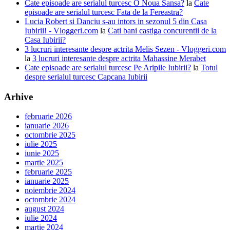
Cate episoade are serialul turcesc O Noua Sansa?
la
Cate
episoade are serialul turcesc Fata de la Fereastra?
Lucia Robert si Danciu s-au intors in sezonul 5 din Casa
Iubirii! - Vloggeri.com
la
Cati bani castiga concurentii de la
Casa Iubirii?
3 lucruri interesante despre actrita Melis Sezen - Vloggeri.com
la
3 lucruri interesante despre actrita Mahassine Merabet
Cate episoade are serialul turcesc Pe Aripile Iubirii?
la
Totul
despre serialul turcesc Capcana Iubirii
Arhive
februarie 2026
ianuarie 2026
octombrie 2025
iulie 2025
iunie 2025
martie 2025
februarie 2025
ianuarie 2025
noiembrie 2024
octombrie 2024
august 2024
iulie 2024
martie 2024