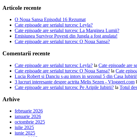
Articole recente
O Noua Sansa Episodul 16 Rezumat
Cate episoade are serialul turcesc Leyla?
Cate episoade are serialul turcesc La Marginea Lumii?
Emisiunea Survivor Povesti din Jungla a fost anulata!
Cate episoade are serialul turcesc O Noua Sansa?
Comentarii recente
Cate episoade are serialul turcesc Leyla?
la
Cate episoade are s
Cate episoade are serialul turcesc O Noua Sansa?
la
Cate episoa
Lucia Robert si Danciu s-au intors in sezonul 5 din Casa Iubiri
3 lucruri interesante despre actrita Melis Sezen - Vloggeri.com
Cate episoade are serialul turcesc Pe Aripile Iubirii?
la
Totul des
Arhive
februarie 2026
ianuarie 2026
octombrie 2025
iulie 2025
iunie 2025