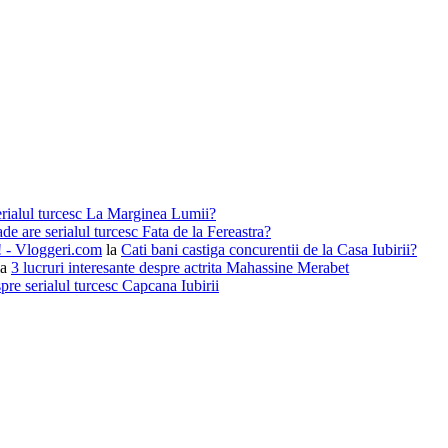
erialul turcesc La Marginea Lumii?
de are serialul turcesc Fata de la Fereastra?
i! - Vloggeri.com
la
Cati bani castiga concurentii de la Casa Iubirii?
la
3 lucruri interesante despre actrita Mahassine Merabet
pre serialul turcesc Capcana Iubirii