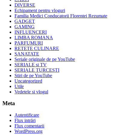
DIVERSE
Echipament pentru vloguri
Familia Medici Conducatorii Florentei Rezumate
GADGET
GAMING
INFLUENCERI
LIMBA ROMANA
PARFUMURI
RETETE CULINARE
SANATATE
Seriale originale de pe YouTube
SERIALE si TV
SERIALE TURCESTI
Stiri de pe YouTube
Uncategorized
Utile
Vedetele si vlogul
Meta
Autentificare
Flux intrări
Flux comentarii
WordPress.org