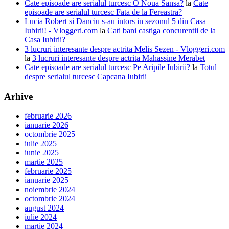
Cate episoade are serialul turcesc O Noua Sansa?
la
Cate
episoade are serialul turcesc Fata de la Fereastra?
Lucia Robert si Danciu s-au intors in sezonul 5 din Casa
Iubirii! - Vloggeri.com
la
Cati bani castiga concurentii de la
Casa Iubirii?
3 lucruri interesante despre actrita Melis Sezen - Vloggeri.com
la
3 lucruri interesante despre actrita Mahassine Merabet
Cate episoade are serialul turcesc Pe Aripile Iubirii?
la
Totul
despre serialul turcesc Capcana Iubirii
Arhive
februarie 2026
ianuarie 2026
octombrie 2025
iulie 2025
iunie 2025
martie 2025
februarie 2025
ianuarie 2025
noiembrie 2024
octombrie 2024
august 2024
iulie 2024
martie 2024