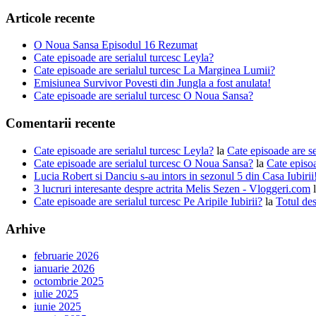
Articole recente
O Noua Sansa Episodul 16 Rezumat
Cate episoade are serialul turcesc Leyla?
Cate episoade are serialul turcesc La Marginea Lumii?
Emisiunea Survivor Povesti din Jungla a fost anulata!
Cate episoade are serialul turcesc O Noua Sansa?
Comentarii recente
Cate episoade are serialul turcesc Leyla?
la
Cate episoade are s
Cate episoade are serialul turcesc O Noua Sansa?
la
Cate episoa
Lucia Robert si Danciu s-au intors in sezonul 5 din Casa Iubiri
3 lucruri interesante despre actrita Melis Sezen - Vloggeri.com
Cate episoade are serialul turcesc Pe Aripile Iubirii?
la
Totul des
Arhive
februarie 2026
ianuarie 2026
octombrie 2025
iulie 2025
iunie 2025