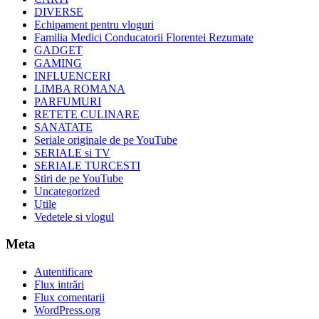
DIVERSE
Echipament pentru vloguri
Familia Medici Conducatorii Florentei Rezumate
GADGET
GAMING
INFLUENCERI
LIMBA ROMANA
PARFUMURI
RETETE CULINARE
SANATATE
Seriale originale de pe YouTube
SERIALE si TV
SERIALE TURCESTI
Stiri de pe YouTube
Uncategorized
Utile
Vedetele si vlogul
Meta
Autentificare
Flux intrări
Flux comentarii
WordPress.org