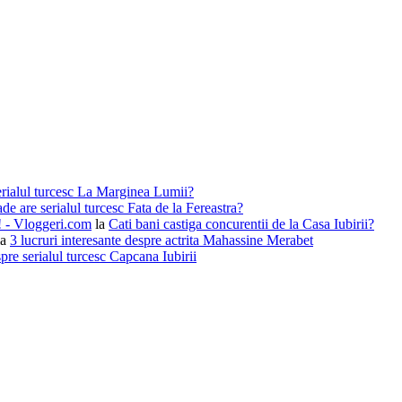
erialul turcesc La Marginea Lumii?
de are serialul turcesc Fata de la Fereastra?
i! - Vloggeri.com
la
Cati bani castiga concurentii de la Casa Iubirii?
la
3 lucruri interesante despre actrita Mahassine Merabet
pre serialul turcesc Capcana Iubirii