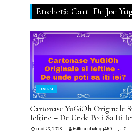
Etichetă:
Carti De Joc Yu
DIVERSE
Cartonase YuGiOh Originale S
Ieftine – De Unde Poti Sa Iti Ie
mai 23, 2023
iwillberichvlogg459
0