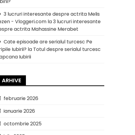
birii?
3 lucruri interesante despre actrita Melis
ezen - Vloggeri.com
la
3 lucruri interesante
espre actrita Mahassine Merabet
Cate episoade are serialul turcesc Pe
ipile Iubirii?
la
Totul despre serialul turcesc
apcana Iubirii
ARHIVE
februarie 2026
ianuarie 2026
octombrie 2025