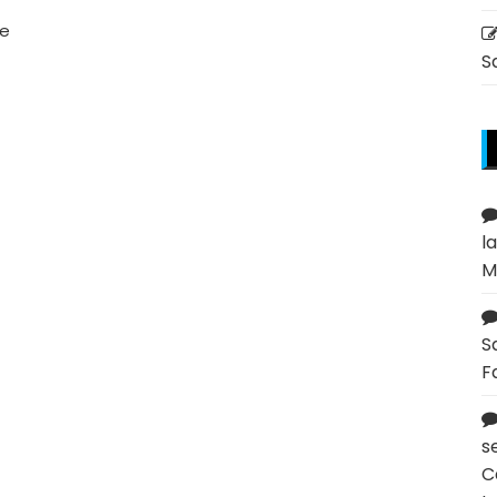
de
S
l
M
S
F
s
C