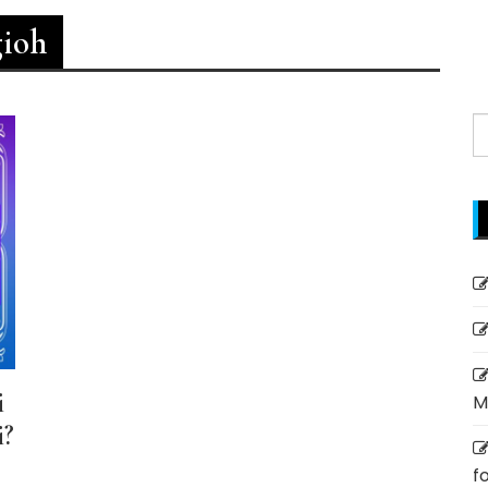
gioh
S
f
i
M
i?
f