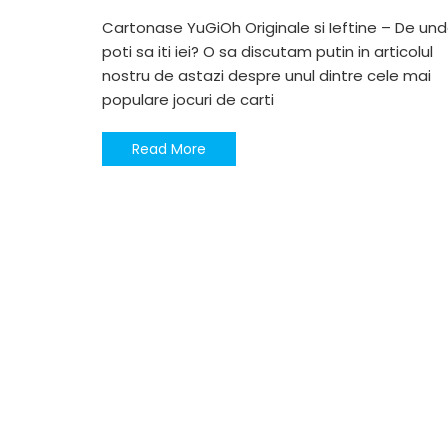
Cartonase YuGiOh Originale si Ieftine – De un
poti sa iti iei? O sa discutam putin in articolul
nostru de astazi despre unul dintre cele mai
populare jocuri de carti
Read More