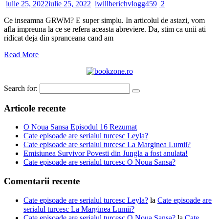
iulie 25, 2022
iulie 25, 2022
iwillberichvlogg459
2
Ce inseamna GRWM? E super simplu. In articolul de astazi, vom
afla impreuna la ce se refera aceasta abreviere. Da, stim ca unii ati
ridicat deja din spranceana cand am
Read More
Search for:
Articole recente
O Noua Sansa Episodul 16 Rezumat
Cate episoade are serialul turcesc Leyla?
Cate episoade are serialul turcesc La Marginea Lumii?
Emisiunea Survivor Povesti din Jungla a fost anulata!
Cate episoade are serialul turcesc O Noua Sansa?
Comentarii recente
Cate episoade are serialul turcesc Leyla?
la
Cate episoade are
serialul turcesc La Marginea Lumii?
Cate episoade are serialul turcesc O Noua Sansa?
la
Cate