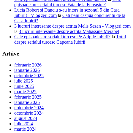
episoade are serialul turcesc Fata de la Fereastra?
Lucia Robert si Danciu s-au intors in sezonul 5 din Casa
Iubirii! - Vloggeri.com
la
Cati bani castiga concurentii de la
Casa Iubirii?
3 lucruri interesante despre actrita Melis Sezen - Vloggeri.com
la
3 lucruri interesante despre actrita Mahassine Merabet
Cate episoade are serialul turcesc Pe Aripile Iubirii?
la
Totul
despre serialul turcesc Capcana Iubirii
Arhive
februarie 2026
ianuarie 2026
octombrie 2025
iulie 2025
iunie 2025
martie 2025
februarie 2025
ianuarie 2025
noiembrie 2024
octombrie 2024
august 2024
iulie 2024
martie 2024