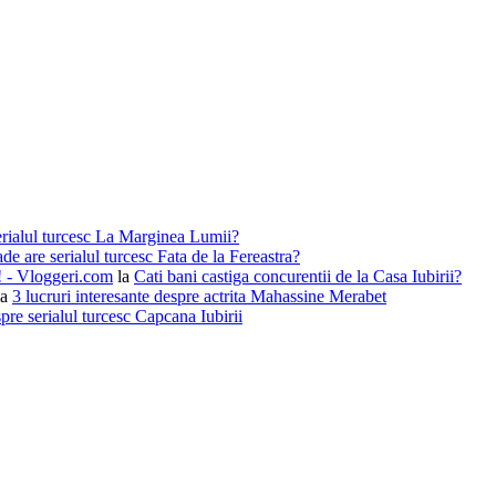
erialul turcesc La Marginea Lumii?
de are serialul turcesc Fata de la Fereastra?
i! - Vloggeri.com
la
Cati bani castiga concurentii de la Casa Iubirii?
la
3 lucruri interesante despre actrita Mahassine Merabet
pre serialul turcesc Capcana Iubirii