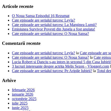
Articole recente
O Noua Sansa Episodul 16 Rezumat
Cate episoade are serialul turcesc Leyla?
Cate episoade are serialul turcesc La Marginea Lumii?
Emisiunea Survivor Povesti din Jungla a fost anulata!
Cate episoade are serialul turcesc O Noua Sansa?
Comentarii recente
Cate episoade are serialul turcesc Leyla?
la
Cate episoade are s
Cate episoade are serialul turcesc O Noua Sansa?
la
Cate episoa
Lucia Robert si Danciu s-au intors in sezonul 5 din Casa Iubiri
3 lucruri interesante despre actrita Melis Sezen - Vloggeri.com
Cate episoade are serialul turcesc Pe Aripile Iubirii?
la
Totul des
Arhive
februarie 2026
ianuarie 2026
octombrie 2025
iulie 2025
iunie 2025