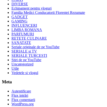
DIVERSE
Echipament pentru vloguri
Familia Medici Conducatorii Florentei Rezumate
GADGET
GAMING
INFLUENCERI
LIMBA ROMANA
PARFUMURI
RETETE CULINARE
SANATATE
Seriale originale de pe YouTube
SERIALE si TV
SERIALE TURCESTI
Stiri de pe YouTube
Uncategorized
Utile
Vedetele si vlogul
Meta
Autentificare
Flux intrări
Flux comentarii
WordPress.org