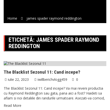
Home
james spader raymond reddington
ETICHETĂ:
JAMES SPADER RAYMOND
REDDINGTON
SERIALE si TV
The Blacklist Sezonul 11: Cand incepe?
iulie 22, 2023
iwillberichvlogg459
0
The Blacklist Sezonul 11: Cand incepe? Va mai reveni productia
cu Raymond Reddington sau gata, pana aici a fost? Haideti sa
aflam si noi detaliile din randurile urmatoare. Asezati-va comod,
Read More
SERIALE si TV