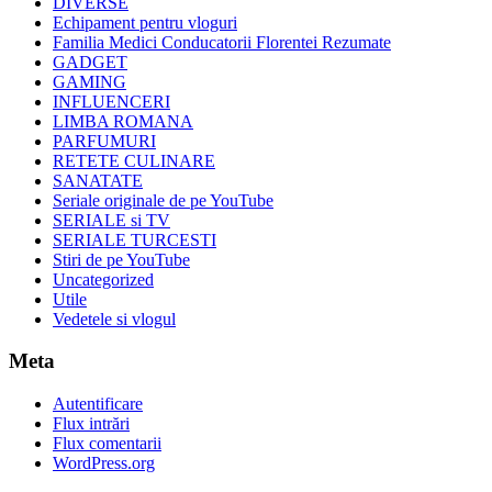
DIVERSE
Echipament pentru vloguri
Familia Medici Conducatorii Florentei Rezumate
GADGET
GAMING
INFLUENCERI
LIMBA ROMANA
PARFUMURI
RETETE CULINARE
SANATATE
Seriale originale de pe YouTube
SERIALE si TV
SERIALE TURCESTI
Stiri de pe YouTube
Uncategorized
Utile
Vedetele si vlogul
Meta
Autentificare
Flux intrări
Flux comentarii
WordPress.org