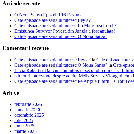
Articole recente
O Noua Sansa Episodul 16 Rezumat
Cate episoade are serialul turcesc Leyla?
Cate episoade are serialul turcesc La Marginea Lumii?
Emisiunea Survivor Povesti din Jungla a fost anulata!
Cate episoade are serialul turcesc O Noua Sansa?
Comentarii recente
Cate episoade are serialul turcesc Leyla?
la
Cate episoade are s
Cate episoade are serialul turcesc O Noua Sansa?
la
Cate episoa
Lucia Robert si Danciu s-au intors in sezonul 5 din Casa Iubiri
3 lucruri interesante despre actrita Melis Sezen - Vloggeri.com
Cate episoade are serialul turcesc Pe Aripile Iubirii?
la
Totul des
Arhive
februarie 2026
ianuarie 2026
octombrie 2025
iulie 2025
iunie 2025
martie 2025