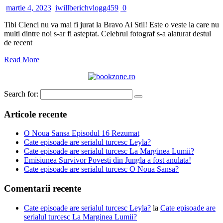
martie 4, 2023
iwillberichvlogg459
0
Tibi Clenci nu va mai fi jurat la Bravo Ai Stil! Este o veste la care nu
multi dintre noi s-ar fi asteptat. Celebrul fotograf s-a alaturat destul
de recent
Read More
Search for:
Articole recente
O Noua Sansa Episodul 16 Rezumat
Cate episoade are serialul turcesc Leyla?
Cate episoade are serialul turcesc La Marginea Lumii?
Emisiunea Survivor Povesti din Jungla a fost anulata!
Cate episoade are serialul turcesc O Noua Sansa?
Comentarii recente
Cate episoade are serialul turcesc Leyla?
la
Cate episoade are
serialul turcesc La Marginea Lumii?