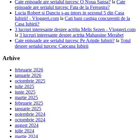
Cate episoade are serialul turcesc O Noua Sansa?
la
Cate
episoade are serialul turcesc Fata de la Fereastra?
Lucia Robert si Danciu s-au intors in sezonul 5 din Casa
Iubirii! - Vloggeri.com
la
Cati bani castiga concurentii de la
Casa Iubirii?
3 lucruri interesante despre actrita Melis Sezen - Vloggeri.com
la
3 lucruri interesante despre actrita Mahassine Merabet
Cate episoade are serialul turcesc Pe Aripile Iubirii?
la
Totul
despre serialul turcesc Capcana Iubirii
Arhive
februarie 2026
ianuarie 2026
octombrie 2025
iulie 2025
iunie 2025
martie 2025
februarie 2025
ianuarie 2025
noiembrie 2024
octombrie 2024
august 2024
iulie 2024
martie 2024