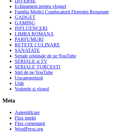
DIVERSE
Echipament pentru vloguri
Familia Medici Conducatorii Florentei Rezumate
GADGET
GAMING
INFLUENCERI
LIMBA ROMANA
PARFUMURI
RETETE CULINARE
SANATATE
Seriale originale de pe YouTube
SERIALE si TV
SERIALE TURCESTI
Stiri de pe YouTube
Uncategorized
Utile
Vedetele si vlogul
Meta
Autentificare
Flux intrări
Flux comentarii
WordPress.org