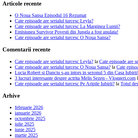
Articole recente
O Noua Sansa Episodul 16 Rezumat
Cate episoade are serialul turcesc Leyla?
Cate episoade are serialul turcesc La Marginea Lumii?
Emisiunea Survivor Povesti din Jungla a fost anulata!
Cate episoade are serialul turcesc O Noua Sansa?
Comentarii recente
Cate episoade are serialul turcesc Leyla?
la
Cate episoade are s
Cate episoade are serialul turcesc O Noua Sansa?
la
Cate episoa
Lucia Robert si Danciu s-au intors in sezonul 5 din Casa Iubiri
3 lucruri interesante despre actrita Melis Sezen - Vloggeri.com
Cate episoade are serialul turcesc Pe Aripile Iubirii?
la
Totul des
Arhive
februarie 2026
ianuarie 2026
octombrie 2025
iulie 2025
iunie 2025
martie 2025