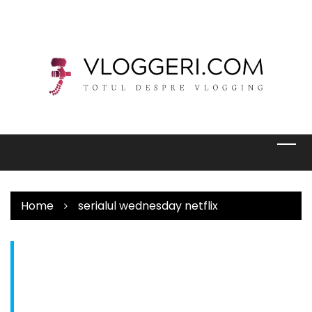
Skip
to
content
Home
serialul wednesday netflix