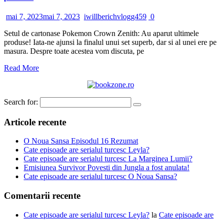
mai 7, 2023
mai 7, 2023
iwillberichvlogg459
0
Setul de cartonase Pokemon Crown Zenith: Au aparut ultimele
produse! Iata-ne ajunsi la finalul unui set superb, dar si al unei ere pe
masura. Despre toate acestea vom discuta, pe
Read More
Search for:
Articole recente
O Noua Sansa Episodul 16 Rezumat
Cate episoade are serialul turcesc Leyla?
Cate episoade are serialul turcesc La Marginea Lumii?
Emisiunea Survivor Povesti din Jungla a fost anulata!
Cate episoade are serialul turcesc O Noua Sansa?
Comentarii recente
Cate episoade are serialul turcesc Leyla?
la
Cate episoade are