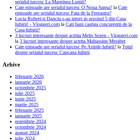
serialul turcesc La Marginea Lumii?
Cate episoade are serialul turcesc O Noua Sansa?
la
Cate
episoade are serialul turcesc Fata de la Fereastra?
Lucia Robert si Danciu s-au intors in sezonul 5 din Casa
Iubirii! - Vloggeri.com
la
Cati bani castiga concurentii de la
Casa Iubirii?
3 lucruri interesante despre actrita Melis Sezen - Vloggeri.com
la
3 lucruri interesante despre actrita Mahassine Merabet
Cate episoade are serialul turcesc Pe Aripile Iubirii?
la
Totul
despre serialul turcesc Capcana Iubirii
Arhive
februarie 2026
ianuarie 2026
octombrie 2025
iulie 2025
iunie 2025
martie 2025
februarie 2025
ianuarie 2025
noiembrie 2024
octombrie 2024
august 2024
iulie 2024