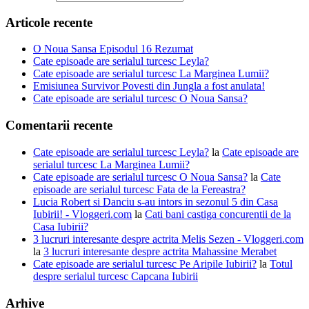
Articole recente
O Noua Sansa Episodul 16 Rezumat
Cate episoade are serialul turcesc Leyla?
Cate episoade are serialul turcesc La Marginea Lumii?
Emisiunea Survivor Povesti din Jungla a fost anulata!
Cate episoade are serialul turcesc O Noua Sansa?
Comentarii recente
Cate episoade are serialul turcesc Leyla?
la
Cate episoade are
serialul turcesc La Marginea Lumii?
Cate episoade are serialul turcesc O Noua Sansa?
la
Cate
episoade are serialul turcesc Fata de la Fereastra?
Lucia Robert si Danciu s-au intors in sezonul 5 din Casa
Iubirii! - Vloggeri.com
la
Cati bani castiga concurentii de la
Casa Iubirii?
3 lucruri interesante despre actrita Melis Sezen - Vloggeri.com
la
3 lucruri interesante despre actrita Mahassine Merabet
Cate episoade are serialul turcesc Pe Aripile Iubirii?
la
Totul
despre serialul turcesc Capcana Iubirii
Arhive