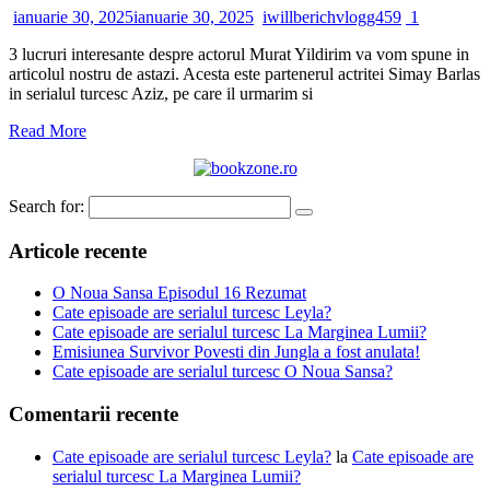
ianuarie 30, 2025
ianuarie 30, 2025
iwillberichvlogg459
1
3 lucruri interesante despre actorul Murat Yildirim va vom spune in
articolul nostru de astazi. Acesta este partenerul actritei Simay Barlas
in serialul turcesc Aziz, pe care il urmarim si
Read More
Search for:
Articole recente
O Noua Sansa Episodul 16 Rezumat
Cate episoade are serialul turcesc Leyla?
Cate episoade are serialul turcesc La Marginea Lumii?
Emisiunea Survivor Povesti din Jungla a fost anulata!
Cate episoade are serialul turcesc O Noua Sansa?
Comentarii recente
Cate episoade are serialul turcesc Leyla?
la
Cate episoade are
serialul turcesc La Marginea Lumii?