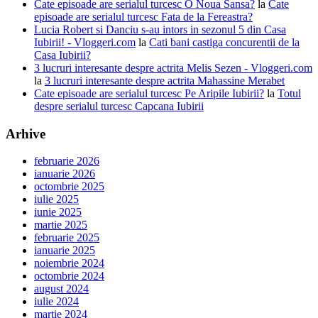
Cate episoade are serialul turcesc O Noua Sansa?
la
Cate
episoade are serialul turcesc Fata de la Fereastra?
Lucia Robert si Danciu s-au intors in sezonul 5 din Casa
Iubirii! - Vloggeri.com
la
Cati bani castiga concurentii de la
Casa Iubirii?
3 lucruri interesante despre actrita Melis Sezen - Vloggeri.com
la
3 lucruri interesante despre actrita Mahassine Merabet
Cate episoade are serialul turcesc Pe Aripile Iubirii?
la
Totul
despre serialul turcesc Capcana Iubirii
Arhive
februarie 2026
ianuarie 2026
octombrie 2025
iulie 2025
iunie 2025
martie 2025
februarie 2025
ianuarie 2025
noiembrie 2024
octombrie 2024
august 2024
iulie 2024
martie 2024