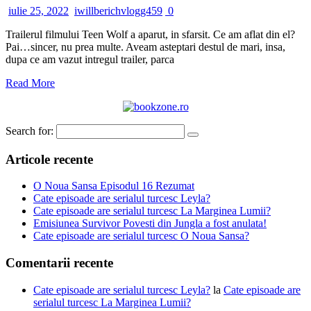
iulie 25, 2022
iwillberichvlogg459
0
Trailerul filmului Teen Wolf a aparut, in sfarsit. Ce am aflat din el?
Pai…sincer, nu prea multe. Aveam asteptari destul de mari, insa,
dupa ce am vazut intregul trailer, parca
Read More
Search for:
Articole recente
O Noua Sansa Episodul 16 Rezumat
Cate episoade are serialul turcesc Leyla?
Cate episoade are serialul turcesc La Marginea Lumii?
Emisiunea Survivor Povesti din Jungla a fost anulata!
Cate episoade are serialul turcesc O Noua Sansa?
Comentarii recente
Cate episoade are serialul turcesc Leyla?
la
Cate episoade are
serialul turcesc La Marginea Lumii?