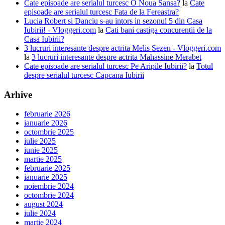
Cate episoade are serialul turcesc O Noua Sansa?
la
Cate
episoade are serialul turcesc Fata de la Fereastra?
Lucia Robert si Danciu s-au intors in sezonul 5 din Casa
Iubirii! - Vloggeri.com
la
Cati bani castiga concurentii de la
Casa Iubirii?
3 lucruri interesante despre actrita Melis Sezen - Vloggeri.com
la
3 lucruri interesante despre actrita Mahassine Merabet
Cate episoade are serialul turcesc Pe Aripile Iubirii?
la
Totul
despre serialul turcesc Capcana Iubirii
Arhive
februarie 2026
ianuarie 2026
octombrie 2025
iulie 2025
iunie 2025
martie 2025
februarie 2025
ianuarie 2025
noiembrie 2024
octombrie 2024
august 2024
iulie 2024
martie 2024