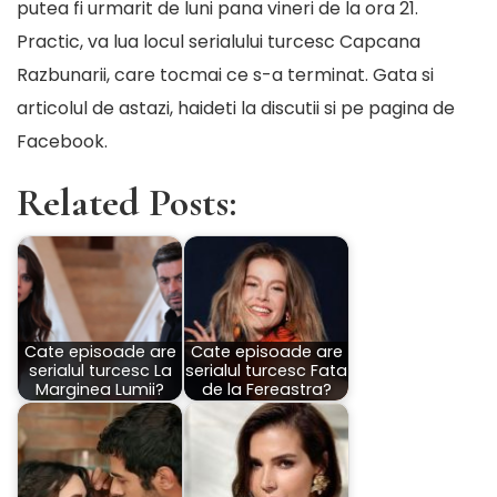
putea fi urmarit de luni pana vineri de la ora 21.
Practic, va lua locul serialului turcesc Capcana
Razbunarii, care tocmai ce s-a terminat. Gata si
articolul de astazi, haideti la discutii si pe
pagina de
Facebook
.
Related Posts:
Cate episoade are
Cate episoade are
serialul turcesc La
serialul turcesc Fata
Marginea Lumii?
de la Fereastra?