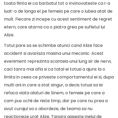
toata fiinta ei ca barbatul tot o invinovateste ca i-a
luat-o de langa el pe femeia pe care o iubea atat de
mult. Fiecare zi incepe cu acest sentiment de regret
etern, care atarna ca o piatra grea pe sufletul lui
Alize.
Totul pare sa se schimbe atunci cand Alize face
accident si avariaza masina unui mecanic. Acest
eveniment reprezinta scanteia unui lung sir de nervi,
caci tanra mai afla si ca tatal ei totusi a ajuns la o
limita in ceea ce priveste comportamentul ei si, dupa
multi ani in care a stat singur, a decis totusi sa isi
refaca viata alaturi de Sinem, o femeie pe care a
cam pus ochii de niste timp, dar pe care nu prea a
avut curajul sa o abordeze, de teama sa nu
reactioneze urat Alize. Tanara gaseste inelul de