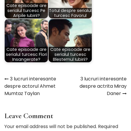
Cate episoade are
serialul turcesc Pe
Totul despre serialul
Aripile Iubirii?
turcesc Favorul
Cate episoade are
Cate episoade are
serialul turcesc Flori
serialul turcesc
Insangerate?
Blestemul Iubirii?
3 lucruri interesante
3 lucruri interesante
Navigare
despre actorul Ahmet
despre actrita Miray
Mumtaz Taylan
Daner
în
articole
Leave Comment
Your email address will not be published. Required