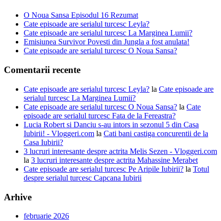
O Noua Sansa Episodul 16 Rezumat
Cate episoade are serialul turcesc Leyla?
Cate episoade are serialul turcesc La Marginea Lumii?
Emisiunea Survivor Povesti din Jungla a fost anulata!
Cate episoade are serialul turcesc O Noua Sansa?
Comentarii recente
Cate episoade are serialul turcesc Leyla?
la
Cate episoade are
serialul turcesc La Marginea Lumii?
Cate episoade are serialul turcesc O Noua Sansa?
la
Cate
episoade are serialul turcesc Fata de la Fereastra?
Lucia Robert si Danciu s-au intors in sezonul 5 din Casa
Iubirii! - Vloggeri.com
la
Cati bani castiga concurentii de la
Casa Iubirii?
3 lucruri interesante despre actrita Melis Sezen - Vloggeri.com
la
3 lucruri interesante despre actrita Mahassine Merabet
Cate episoade are serialul turcesc Pe Aripile Iubirii?
la
Totul
despre serialul turcesc Capcana Iubirii
Arhive
februarie 2026