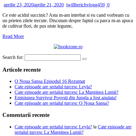
aprilie 23, 2020
aprilie 21, 2020
iwillberichvlogg459
0
Ce este acidul succinic? Asta m-am intrebat si eu cand vorbeam cu
un prieten zilele trecute. Discutam despre faptul ca parca m-as apuca
de cultivat flori, de pus niste legume,
Read More
Search for:
Articole recente
O Noua Sansa Episodul 16 Rezumat
Cate episoade are serialul turcesc Leyla?
Cate episoade are serialul turcesc La Marginea Lumii?
Emisiunea Survivor Povesti din Jungla a fost anulata!
Cate episoade are serialul turcesc O Noua Sansa?
Comentarii recente
Cate episoade are serialul turcesc Leyla?
la
Cate episoade are
serialul turcesc La Marginea Lumii?