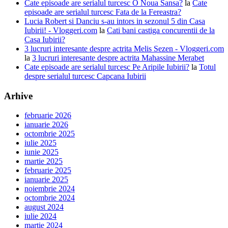
Cate episoade are serialul turcesc O Noua Sansa?
la
Cate
episoade are serialul turcesc Fata de la Fereastra?
Lucia Robert si Danciu s-au intors in sezonul 5 din Casa
Iubirii! - Vloggeri.com
la
Cati bani castiga concurentii de la
Casa Iubirii?
3 lucruri interesante despre actrita Melis Sezen - Vloggeri.com
la
3 lucruri interesante despre actrita Mahassine Merabet
Cate episoade are serialul turcesc Pe Aripile Iubirii?
la
Totul
despre serialul turcesc Capcana Iubirii
Arhive
februarie 2026
ianuarie 2026
octombrie 2025
iulie 2025
iunie 2025
martie 2025
februarie 2025
ianuarie 2025
noiembrie 2024
octombrie 2024
august 2024
iulie 2024
martie 2024