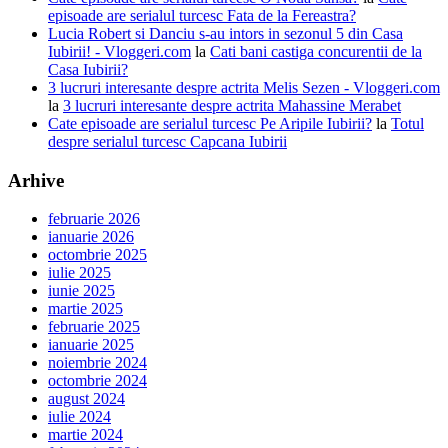
episoade are serialul turcesc Fata de la Fereastra?
Lucia Robert si Danciu s-au intors in sezonul 5 din Casa
Iubirii! - Vloggeri.com
la
Cati bani castiga concurentii de la
Casa Iubirii?
3 lucruri interesante despre actrita Melis Sezen - Vloggeri.com
la
3 lucruri interesante despre actrita Mahassine Merabet
Cate episoade are serialul turcesc Pe Aripile Iubirii?
la
Totul
despre serialul turcesc Capcana Iubirii
Arhive
februarie 2026
ianuarie 2026
octombrie 2025
iulie 2025
iunie 2025
martie 2025
februarie 2025
ianuarie 2025
noiembrie 2024
octombrie 2024
august 2024
iulie 2024
martie 2024