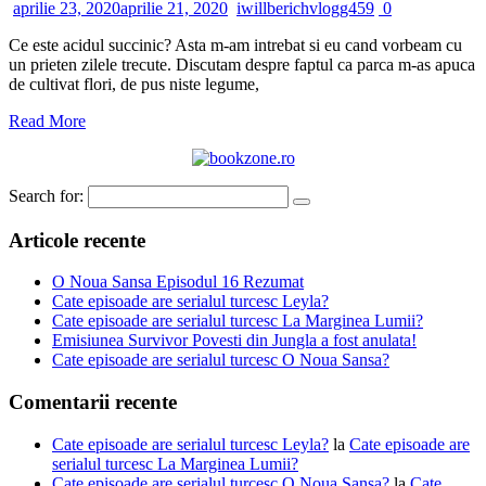
aprilie 23, 2020
aprilie 21, 2020
iwillberichvlogg459
0
Ce este acidul succinic? Asta m-am intrebat si eu cand vorbeam cu
un prieten zilele trecute. Discutam despre faptul ca parca m-as apuca
de cultivat flori, de pus niste legume,
Read More
Search for:
Articole recente
O Noua Sansa Episodul 16 Rezumat
Cate episoade are serialul turcesc Leyla?
Cate episoade are serialul turcesc La Marginea Lumii?
Emisiunea Survivor Povesti din Jungla a fost anulata!
Cate episoade are serialul turcesc O Noua Sansa?
Comentarii recente
Cate episoade are serialul turcesc Leyla?
la
Cate episoade are
serialul turcesc La Marginea Lumii?
Cate episoade are serialul turcesc O Noua Sansa?
la
Cate