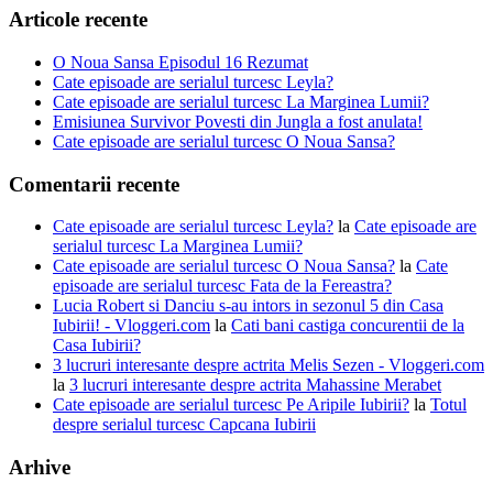
Articole recente
O Noua Sansa Episodul 16 Rezumat
Cate episoade are serialul turcesc Leyla?
Cate episoade are serialul turcesc La Marginea Lumii?
Emisiunea Survivor Povesti din Jungla a fost anulata!
Cate episoade are serialul turcesc O Noua Sansa?
Comentarii recente
Cate episoade are serialul turcesc Leyla?
la
Cate episoade are
serialul turcesc La Marginea Lumii?
Cate episoade are serialul turcesc O Noua Sansa?
la
Cate
episoade are serialul turcesc Fata de la Fereastra?
Lucia Robert si Danciu s-au intors in sezonul 5 din Casa
Iubirii! - Vloggeri.com
la
Cati bani castiga concurentii de la
Casa Iubirii?
3 lucruri interesante despre actrita Melis Sezen - Vloggeri.com
la
3 lucruri interesante despre actrita Mahassine Merabet
Cate episoade are serialul turcesc Pe Aripile Iubirii?
la
Totul
despre serialul turcesc Capcana Iubirii
Arhive