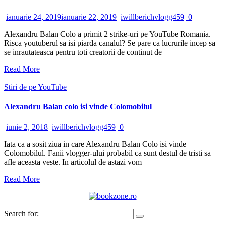
ianuarie 24, 2019
ianuarie 22, 2019
iwillberichvlogg459
0
Alexandru Balan Colo a primit 2 strike-uri pe YouTube Romania.
Risca youtuberul sa isi piarda canalul? Se pare ca lucrurile incep sa
se inrautateasca pentru toti creatorii de continut de
Read More
Stiri de pe YouTube
Alexandru Balan colo isi vinde Colomobilul
iunie 2, 2018
iwillberichvlogg459
0
Iata ca a sosit ziua in care Alexandru Balan Colo isi vinde
Colomobilul. Fanii vlogger-ului probabil ca sunt destul de tristi sa
afle aceasta veste. In articolul de astazi vom
Read More
Search for: