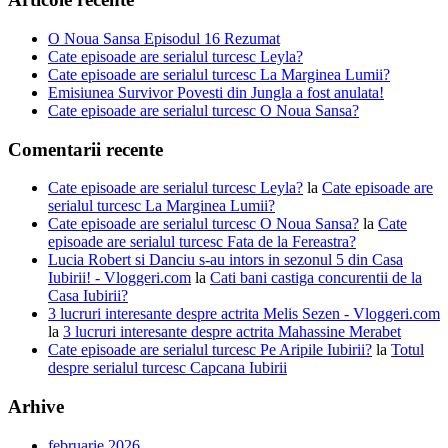
O Noua Sansa Episodul 16 Rezumat
Cate episoade are serialul turcesc Leyla?
Cate episoade are serialul turcesc La Marginea Lumii?
Emisiunea Survivor Povesti din Jungla a fost anulata!
Cate episoade are serialul turcesc O Noua Sansa?
Comentarii recente
Cate episoade are serialul turcesc Leyla?
la
Cate episoade are
serialul turcesc La Marginea Lumii?
Cate episoade are serialul turcesc O Noua Sansa?
la
Cate
episoade are serialul turcesc Fata de la Fereastra?
Lucia Robert si Danciu s-au intors in sezonul 5 din Casa
Iubirii! - Vloggeri.com
la
Cati bani castiga concurentii de la
Casa Iubirii?
3 lucruri interesante despre actrita Melis Sezen - Vloggeri.com
la
3 lucruri interesante despre actrita Mahassine Merabet
Cate episoade are serialul turcesc Pe Aripile Iubirii?
la
Totul
despre serialul turcesc Capcana Iubirii
Arhive
februarie 2026