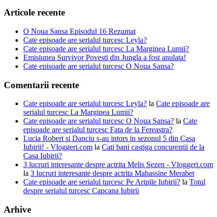
Articole recente
O Noua Sansa Episodul 16 Rezumat
Cate episoade are serialul turcesc Leyla?
Cate episoade are serialul turcesc La Marginea Lumii?
Emisiunea Survivor Povesti din Jungla a fost anulata!
Cate episoade are serialul turcesc O Noua Sansa?
Comentarii recente
Cate episoade are serialul turcesc Leyla?
la
Cate episoade are
serialul turcesc La Marginea Lumii?
Cate episoade are serialul turcesc O Noua Sansa?
la
Cate
episoade are serialul turcesc Fata de la Fereastra?
Lucia Robert si Danciu s-au intors in sezonul 5 din Casa
Iubirii! - Vloggeri.com
la
Cati bani castiga concurentii de la
Casa Iubirii?
3 lucruri interesante despre actrita Melis Sezen - Vloggeri.com
la
3 lucruri interesante despre actrita Mahassine Merabet
Cate episoade are serialul turcesc Pe Aripile Iubirii?
la
Totul
despre serialul turcesc Capcana Iubirii
Arhive