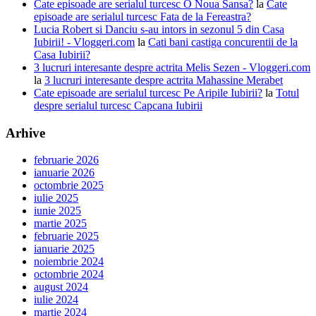
Cate episoade are serialul turcesc O Noua Sansa?
la
Cate
episoade are serialul turcesc Fata de la Fereastra?
Lucia Robert si Danciu s-au intors in sezonul 5 din Casa
Iubirii! - Vloggeri.com
la
Cati bani castiga concurentii de la
Casa Iubirii?
3 lucruri interesante despre actrita Melis Sezen - Vloggeri.com
la
3 lucruri interesante despre actrita Mahassine Merabet
Cate episoade are serialul turcesc Pe Aripile Iubirii?
la
Totul
despre serialul turcesc Capcana Iubirii
Arhive
februarie 2026
ianuarie 2026
octombrie 2025
iulie 2025
iunie 2025
martie 2025
februarie 2025
ianuarie 2025
noiembrie 2024
octombrie 2024
august 2024
iulie 2024
martie 2024