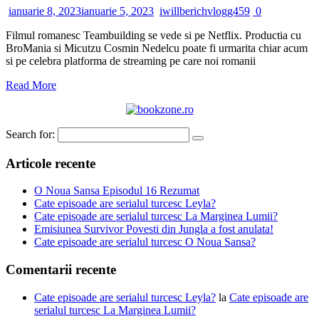
ianuarie 8, 2023
ianuarie 5, 2023
iwillberichvlogg459
0
Filmul romanesc Teambuilding se vede si pe Netflix. Productia cu
BroMania si Micutzu Cosmin Nedelcu poate fi urmarita chiar acum
si pe celebra platforma de streaming pe care noi romanii
Read More
Search for:
Articole recente
O Noua Sansa Episodul 16 Rezumat
Cate episoade are serialul turcesc Leyla?
Cate episoade are serialul turcesc La Marginea Lumii?
Emisiunea Survivor Povesti din Jungla a fost anulata!
Cate episoade are serialul turcesc O Noua Sansa?
Comentarii recente
Cate episoade are serialul turcesc Leyla?
la
Cate episoade are
serialul turcesc La Marginea Lumii?