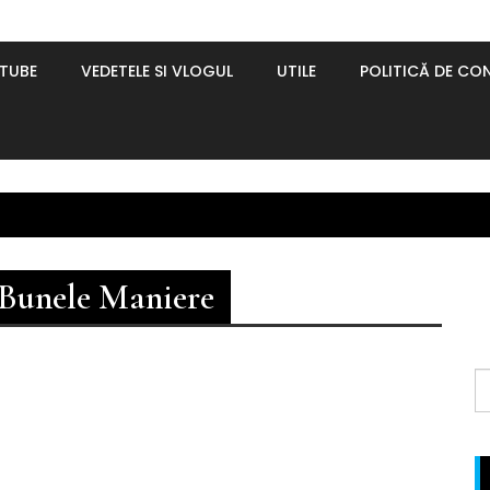
UTUBE
VEDETELE SI VLOGUL
UTILE
POLITICĂ DE CON
 Bunele Maniere
S
f