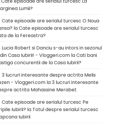
a
Cate episoade are serialul turcesc La
arginea Lumii?
Cate episoade are serialul turcesc O Noua
ansa?
la
Cate episoade are serialul turcesc
ata de la Fereastra?
Lucia Robert si Danciu s-au intors in sezonul
 din Casa Iubirii! - Vloggeri.com
la
Cati bani
astiga concurentii de la Casa Iubirii?
3 lucruri interesante despre actrita Melis
ezen - Vloggeri.com
la
3 lucruri interesante
espre actrita Mahassine Merabet
Cate episoade are serialul turcesc Pe
ipile Iubirii?
la
Totul despre serialul turcesc
apcana Iubirii