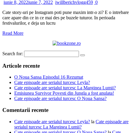
iunie 8, 2022
iunie 7, 2022
iwillberichvlogg459
0
Cate story-uri pe Instagram poti pune maxim intr-o zi? E o intrebare
care apare din ce in ce mai des pe buzele tuturor. In perioada
festivalurilor, e deja un lucru
Read More
Search for:
Articole recente
O Noua Sansa Episodul 16 Rezumat
Cate episoade are serialul turcesc Leyla?
Cate episoade are serialul turcesc La Marginea Lumii?
Emisiunea Survivor Povesti din Jungla a fost anulata!
Cate episoade are serialul turcesc O Noua Sansa?
Comentarii recente
Cate episoade are serialul turcesc Leyla?
la
Cate episoade are
serialul turcesc La Marginea Lumii?
Cate episoade are serialul turcesc O Noua Sansa?
la
Cate