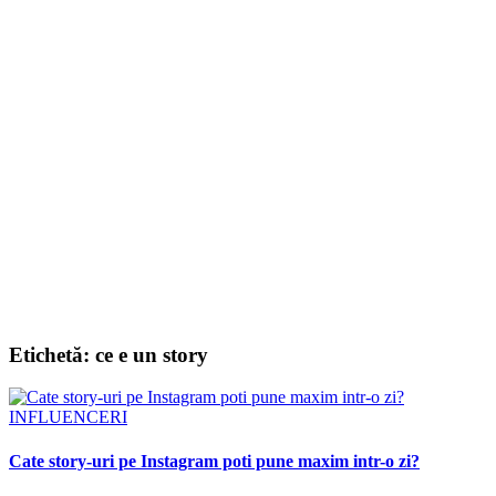
Etichetă:
ce e un story
INFLUENCERI
Cate story-uri pe Instagram poti pune maxim intr-o zi?