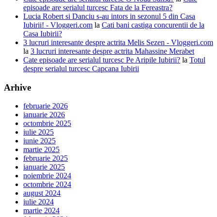
episoade are serialul turcesc Fata de la Fereastra?
Lucia Robert si Danciu s-au intors in sezonul 5 din Casa
Iubirii! - Vloggeri.com
la
Cati bani castiga concurentii de la
Casa Iubirii?
3 lucruri interesante despre actrita Melis Sezen - Vloggeri.com
la
3 lucruri interesante despre actrita Mahassine Merabet
Cate episoade are serialul turcesc Pe Aripile Iubirii?
la
Totul
despre serialul turcesc Capcana Iubirii
Arhive
februarie 2026
ianuarie 2026
octombrie 2025
iulie 2025
iunie 2025
martie 2025
februarie 2025
ianuarie 2025
noiembrie 2024
octombrie 2024
august 2024
iulie 2024
martie 2024