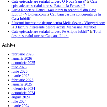
Cate episoade are serialul turcesc O Noua Sansa?
la
Cate
episoade are serialul turcesc Fata de la Fereastra?
Lucia Robert si Danciu s-au intors in sezonul 5 din Casa
Iubirii! - Vloggeri.com
la
Cati bani castiga concurentii de la
Casa Iubirii?
3 lucruri interesante despre actrita Melis Sezen - Vloggeri.com
la
3 lucruri interesante despre actrita Mahassine Merabet
Cate episoade are serialul turcesc Pe Aripile Iubirii?
la
Totul
despre serialul turcesc Capcana Iubirii
Arhive
februarie 2026
ianuarie 2026
octombrie 2025
iulie 2025
iunie 2025
martie 2025
februarie 2025
ianuarie 2025
noiembrie 2024
octombrie 2024
august 2024
iulie 2024
martie 2024