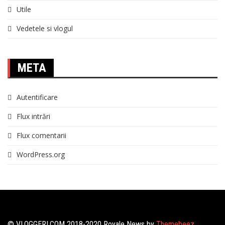
Utile
Vedetele si vlogul
META
Autentificare
Flux intrări
Flux comentarii
WordPress.org
©️ VLOGGERI.COM 2018-2020 Royale News by
Themebeez