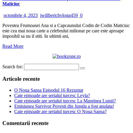
Maticiuc
octombrie 4, 2023
iwillberichvlogg459
0
Povestea Frumoasei Ana si a Capcaunului Codin de Codin Maticiuc
este cea mai noua carte a celebrului milionar pe care este aproape
imposibil sa nu il stiti. In ultimii ani,
Read More
Search for:
Articole recente
O Noua Sansa Episodul 16 Rezumat
Cate episoade are serialul turcesc Leyla?
Cate episoade are serialul turcesc La Marginea Lumii?
Emisiunea Survivor Povesti din Jungla a fost anulata!
Cate episoade are serialul turcesc O Noua Sansa?
Comentarii recente