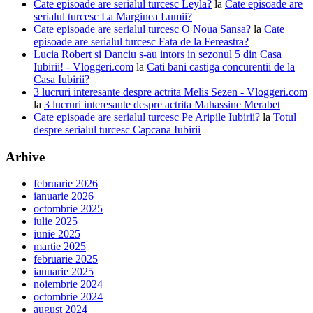
Cate episoade are serialul turcesc Leyla?
la
Cate episoade are
serialul turcesc La Marginea Lumii?
Cate episoade are serialul turcesc O Noua Sansa?
la
Cate
episoade are serialul turcesc Fata de la Fereastra?
Lucia Robert si Danciu s-au intors in sezonul 5 din Casa
Iubirii! - Vloggeri.com
la
Cati bani castiga concurentii de la
Casa Iubirii?
3 lucruri interesante despre actrita Melis Sezen - Vloggeri.com
la
3 lucruri interesante despre actrita Mahassine Merabet
Cate episoade are serialul turcesc Pe Aripile Iubirii?
la
Totul
despre serialul turcesc Capcana Iubirii
Arhive
februarie 2026
ianuarie 2026
octombrie 2025
iulie 2025
iunie 2025
martie 2025
februarie 2025
ianuarie 2025
noiembrie 2024
octombrie 2024
august 2024