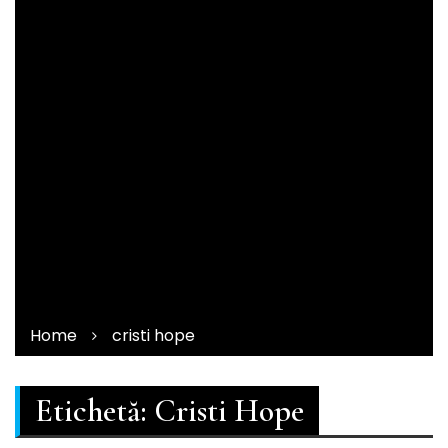
Home
cristi hope
Etichetă:
Cristi Hope