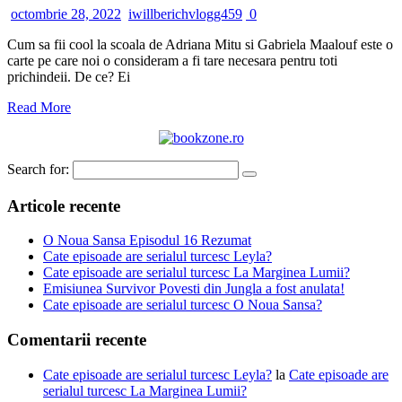
octombrie 28, 2022
iwillberichvlogg459
0
Cum sa fii cool la scoala de Adriana Mitu si Gabriela Maalouf este o
carte pe care noi o consideram a fi tare necesara pentru toti
prichindeii. De ce? Ei
Read More
Search for:
Articole recente
O Noua Sansa Episodul 16 Rezumat
Cate episoade are serialul turcesc Leyla?
Cate episoade are serialul turcesc La Marginea Lumii?
Emisiunea Survivor Povesti din Jungla a fost anulata!
Cate episoade are serialul turcesc O Noua Sansa?
Comentarii recente
Cate episoade are serialul turcesc Leyla?
la
Cate episoade are
serialul turcesc La Marginea Lumii?