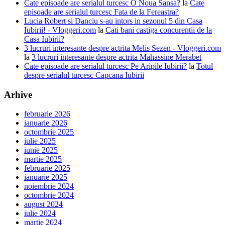
Cate episoade are serialul turcesc O Noua Sansa?
la
Cate
episoade are serialul turcesc Fata de la Fereastra?
Lucia Robert si Danciu s-au intors in sezonul 5 din Casa
Iubirii! - Vloggeri.com
la
Cati bani castiga concurentii de la
Casa Iubirii?
3 lucruri interesante despre actrita Melis Sezen - Vloggeri.com
la
3 lucruri interesante despre actrita Mahassine Merabet
Cate episoade are serialul turcesc Pe Aripile Iubirii?
la
Totul
despre serialul turcesc Capcana Iubirii
Arhive
februarie 2026
ianuarie 2026
octombrie 2025
iulie 2025
iunie 2025
martie 2025
februarie 2025
ianuarie 2025
noiembrie 2024
octombrie 2024
august 2024
iulie 2024
martie 2024