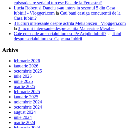
episoade are serialul turcesc Fata de la Fereastra?
Lucia Robert si Danciu s-au intors in sezonul 5 din Casa
Iubirii! - Vloggeri.com
la
Cati bani castiga concurentii de la
Casa Iubirii?
3 lucruri interesante despre actrita Melis Sezen - Vloggeri.com
la
3 lucruri interesante despre actrita Mahassine Merabet
Cate episoade are serialul turcesc Pe Aripile Iubirii?
la
Totul
despre serialul turcesc Capcana Iubirii
Arhive
februarie 2026
ianuarie 2026
octombrie 2025
iulie 2025
iunie 2025
martie 2025
februarie 2025
ianuarie 2025
noiembrie 2024
octombrie 2024
august 2024
iulie 2024
martie 2024
februarie 2024