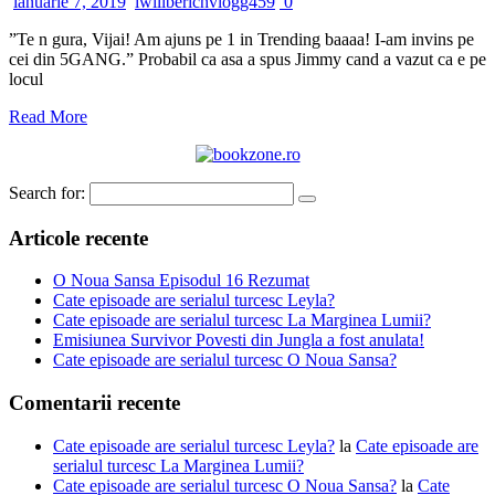
ianuarie 7, 2019
iwillberichvlogg459
0
”Te n gura, Vijai! Am ajuns pe 1 in Trending baaaa! I-am invins pe
cei din 5GANG.” Probabil ca asa a spus Jimmy cand a vazut ca e pe
locul
Read More
Search for:
Articole recente
O Noua Sansa Episodul 16 Rezumat
Cate episoade are serialul turcesc Leyla?
Cate episoade are serialul turcesc La Marginea Lumii?
Emisiunea Survivor Povesti din Jungla a fost anulata!
Cate episoade are serialul turcesc O Noua Sansa?
Comentarii recente
Cate episoade are serialul turcesc Leyla?
la
Cate episoade are
serialul turcesc La Marginea Lumii?
Cate episoade are serialul turcesc O Noua Sansa?
la
Cate