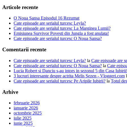
Articole recente
O Noua Sansa Episodul 16 Rezumat
Cate episoade are serialul turcesc Leyla?
Cate episoade are serialul turcesc La Marginea Lumii?
Emisiunea Survivor Povesti din Jungla a fost anulata!
Cate episoade are serialul turcesc O Noua Sansa?
Comentarii recente
Cate episoade are serialul turcesc Leyla?
la
Cate episoade are s
Cate episoade are serialul turcesc O Noua Sansa?
la
Cate episoa
Lucia Robert si Danciu s-au intors in sezonul 5 din Casa Iubiri
3 lucruri interesante despre actrita Melis Sezen - Vloggeri.com
Cate episoade are serialul turcesc Pe Aripile Iubirii?
la
Totul des
Arhive
februarie 2026
ianuarie 2026
octombrie 2025
iulie 2025
iunie 2025