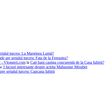
erialul turcesc La Marginea Lumii?
de are serialul turcesc Fata de la Fereastra?
i! - Vloggeri.com
la
Cati bani castiga concurentii de la Casa Iubirii?
la
3 lucruri interesante despre actrita Mahassine Merabet
pre serialul turcesc Capcana Iubirii