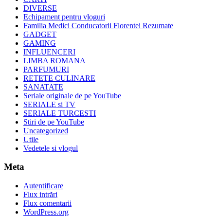
DIVERSE
Echipament pentru vloguri
Familia Medici Conducatorii Florentei Rezumate
GADGET
GAMING
INFLUENCERI
LIMBA ROMANA
PARFUMURI
RETETE CULINARE
SANATATE
Seriale originale de pe YouTube
SERIALE si TV
SERIALE TURCESTI
Stiri de pe YouTube
Uncategorized
Utile
Vedetele si vlogul
Meta
Autentificare
Flux intrări
Flux comentarii
WordPress.org