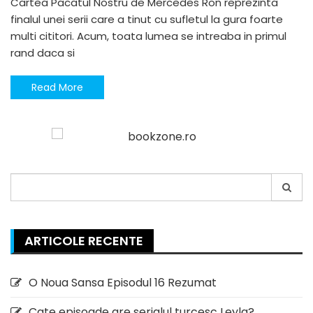
Cartea Pacatul Nostru de Mercedes Ron reprezinta
finalul unei serii care a tinut cu sufletul la gura foarte
multi cititori. Acum, toata lumea se intreaba in primul
rand daca si
Read More
Search
for:
ARTICOLE RECENTE
O Noua Sansa Episodul 16 Rezumat
Cate episoade are serialul turcesc Leyla?