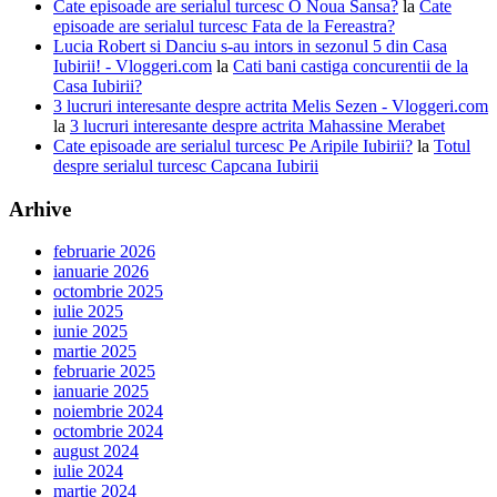
Cate episoade are serialul turcesc O Noua Sansa?
la
Cate
episoade are serialul turcesc Fata de la Fereastra?
Lucia Robert si Danciu s-au intors in sezonul 5 din Casa
Iubirii! - Vloggeri.com
la
Cati bani castiga concurentii de la
Casa Iubirii?
3 lucruri interesante despre actrita Melis Sezen - Vloggeri.com
la
3 lucruri interesante despre actrita Mahassine Merabet
Cate episoade are serialul turcesc Pe Aripile Iubirii?
la
Totul
despre serialul turcesc Capcana Iubirii
Arhive
februarie 2026
ianuarie 2026
octombrie 2025
iulie 2025
iunie 2025
martie 2025
februarie 2025
ianuarie 2025
noiembrie 2024
octombrie 2024
august 2024
iulie 2024
martie 2024