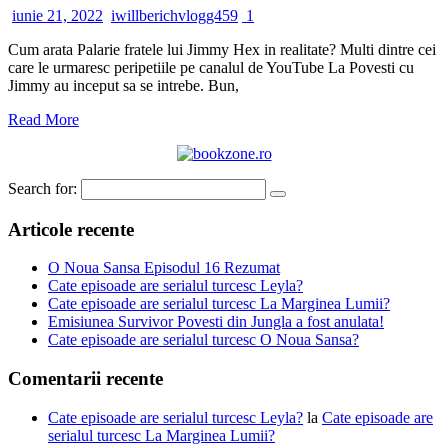
iunie 21, 2022
iwillberichvlogg459
1
Cum arata Palarie fratele lui Jimmy Hex in realitate? Multi dintre cei
care le urmaresc peripetiile pe canalul de YouTube La Povesti cu
Jimmy au inceput sa se intrebe. Bun,
Read More
Search for:
Articole recente
O Noua Sansa Episodul 16 Rezumat
Cate episoade are serialul turcesc Leyla?
Cate episoade are serialul turcesc La Marginea Lumii?
Emisiunea Survivor Povesti din Jungla a fost anulata!
Cate episoade are serialul turcesc O Noua Sansa?
Comentarii recente
Cate episoade are serialul turcesc Leyla?
la
Cate episoade are
serialul turcesc La Marginea Lumii?