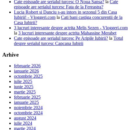
Cate episoade are serialul turcesc O Noua Sansa?
la
Cate
episoade are serialul turcesc Fata de la Fereastra?
Lucia Robert si Danciu s-au intors in sezonul 5 din Casa
Iubirii! - Vloggeri.com
la
Cati bani castiga concurentii de la
Casa Iubirii?
3 lucruri interesante despre actrita Melis Sezen - Vloggeri.com
la
3 lucruri interesante despre actrita Mahassine Merabet
Cate episoade are serialul turcesc Pe Aripile Iubirii?
la
Totul
despre serialul turcesc Capcana Iubirii
Arhive
februarie 2026
ianuarie 2026
octombrie 2025
iulie 2025
iunie 2025
martie 2025
februarie 2025
ianuarie 2025
noiembrie 2024
octombrie 2024
august 2024
iulie 2024
martie 2024