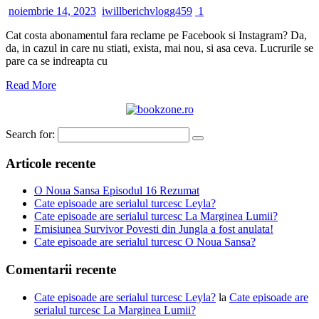
noiembrie 14, 2023
iwillberichvlogg459
1
Cat costa abonamentul fara reclame pe Facebook si Instagram? Da,
da, in cazul in care nu stiati, exista, mai nou, si asa ceva. Lucrurile se
pare ca se indreapta cu
Read More
Search for:
Articole recente
O Noua Sansa Episodul 16 Rezumat
Cate episoade are serialul turcesc Leyla?
Cate episoade are serialul turcesc La Marginea Lumii?
Emisiunea Survivor Povesti din Jungla a fost anulata!
Cate episoade are serialul turcesc O Noua Sansa?
Comentarii recente
Cate episoade are serialul turcesc Leyla?
la
Cate episoade are
serialul turcesc La Marginea Lumii?