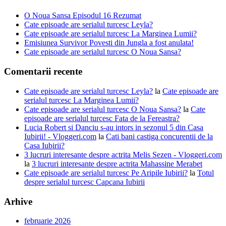
O Noua Sansa Episodul 16 Rezumat
Cate episoade are serialul turcesc Leyla?
Cate episoade are serialul turcesc La Marginea Lumii?
Emisiunea Survivor Povesti din Jungla a fost anulata!
Cate episoade are serialul turcesc O Noua Sansa?
Comentarii recente
Cate episoade are serialul turcesc Leyla?
la
Cate episoade are
serialul turcesc La Marginea Lumii?
Cate episoade are serialul turcesc O Noua Sansa?
la
Cate
episoade are serialul turcesc Fata de la Fereastra?
Lucia Robert si Danciu s-au intors in sezonul 5 din Casa
Iubirii! - Vloggeri.com
la
Cati bani castiga concurentii de la
Casa Iubirii?
3 lucruri interesante despre actrita Melis Sezen - Vloggeri.com
la
3 lucruri interesante despre actrita Mahassine Merabet
Cate episoade are serialul turcesc Pe Aripile Iubirii?
la
Totul
despre serialul turcesc Capcana Iubirii
Arhive
februarie 2026