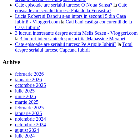
Cate episoade are serialul turcesc O Noua Sansa?
la
Cate
episoade are serialul turcesc Fata de la Fereastra?
Lucia Robert si Danciu s-au intors in sezonul 5 din Casa
Iubirii! - Vloggeri.com
la
Cati bani castiga concurentii de la
Casa Iubirii?
3 lucruri interesante despre actrita Melis Sezen - Vloggeri.com
la
3 lucruri interesante despre actrita Mahassine Merabet
Cate episoade are serialul turcesc Pe Aripile Iubirii?
la
Totul
despre serialul turcesc Capcana Iubirii
Arhive
februarie 2026
ianuarie 2026
octombrie 2025
iulie 2025
iunie 2025
martie 2025
februarie 2025
ianuarie 2025
noiembrie 2024
octombrie 2024
august 2024
iulie 2024