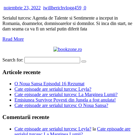
noiembrie 23, 2022
iwillberichvlogg459
0
Serialul turcesc Agentia de Talente si Sentimente a inceput in
Romania, doamnelor, domnisoarelor si domnilor. Si inca din start, ne
dam seama ca va fi un serial putin diferit fata
Read More
Search for:
Articole recente
O Noua Sansa Episodul 16 Rezumat
Cate episoade are serialul turcesc Leyla?
Cate episoade are serialul turcesc La Marginea Lumii?
Emisiunea Survivor Povesti din Jungla a fost anulata!
Cate episoade are serialul turcesc O Noua Sansa?
Comentarii recente
Cate episoade are serialul turcesc Leyla?
la
Cate episoade are
serialul turcesc La Marginea Lumii?