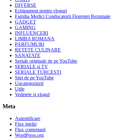
DIVERSE
Echipament pentru vloguri
Familia Medici Conducatorii Florentei Rezumate
GADGET
GAMING
INFLUENCERI
LIMBA ROMANA
PARFUMURI
RETETE CULINARE
SANATATE
Seriale originale de pe YouTube
SERIALE si TV
SERIALE TURCESTI
Stiri de pe YouTube
Uncategorized
Utile
Vedetele si vlogul
Meta
Autentificare
Flux intrări
Flux comentarii
WordPress.org