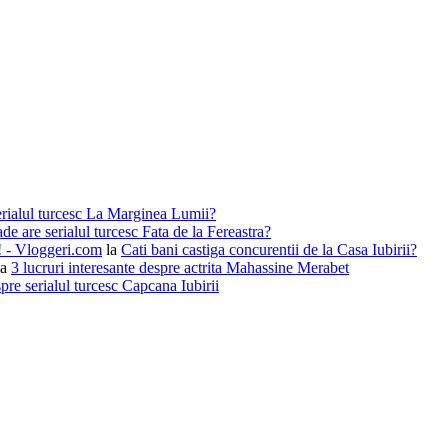
erialul turcesc La Marginea Lumii?
de are serialul turcesc Fata de la Fereastra?
i! - Vloggeri.com
la
Cati bani castiga concurentii de la Casa Iubirii?
la
3 lucruri interesante despre actrita Mahassine Merabet
pre serialul turcesc Capcana Iubirii