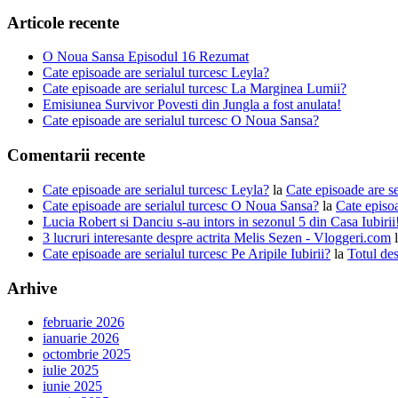
Articole recente
O Noua Sansa Episodul 16 Rezumat
Cate episoade are serialul turcesc Leyla?
Cate episoade are serialul turcesc La Marginea Lumii?
Emisiunea Survivor Povesti din Jungla a fost anulata!
Cate episoade are serialul turcesc O Noua Sansa?
Comentarii recente
Cate episoade are serialul turcesc Leyla?
la
Cate episoade are s
Cate episoade are serialul turcesc O Noua Sansa?
la
Cate episoa
Lucia Robert si Danciu s-au intors in sezonul 5 din Casa Iubiri
3 lucruri interesante despre actrita Melis Sezen - Vloggeri.com
Cate episoade are serialul turcesc Pe Aripile Iubirii?
la
Totul des
Arhive
februarie 2026
ianuarie 2026
octombrie 2025
iulie 2025
iunie 2025