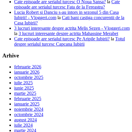
Cate episoade are serialul turcesc O Noua Sansa?
la
Cate
episoade are serialul turcesc Fata de la Fereastra?
Lucia Robert si Danciu s-au intors in sezonul 5 din Casa
Iubirii! - Vloggeri.com
la
Cati bani castiga concurentii de la
Casa Iubirii?
3 lucruri interesante despre actrita Melis Sezen - Vloggeri.com
la
3 lucruri interesante despre actrita Mahassine Merabet
Cate episoade are serialul turcesc Pe Aripile Iubirii?
la
Totul
despre serialul turcesc Capcana Iubirii
Arhive
februarie 2026
ianuarie 2026
octombrie 2025
iulie 2025
iunie 2025
martie 2025
februarie 2025
ianuarie 2025
noiembrie 2024
octombrie 2024
august 2024
iulie 2024
martie 2024