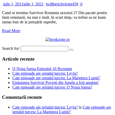
iulie 1, 2021
iulie 1, 2021
iwillberichvlogg459
0
Cand se termina Survivor Romania sezonul 2? Din pacate pentru
fanii emisiunii, nu mai e mult. In scurt timp, va trebui sa ne luam
ramas bun de la peisajele superbe,
Read More
Search for:
Articole recente
O Noua Sansa Episodul 16 Rezumat
Cate episoade are serialul turcesc Leyla?
Cate episoade are serialul turcesc La Marginea Lumii?
Emisiunea Survivor Povesti din Jungla a fost anulata!
Cate episoade are serialul turcesc O Noua Sansa?
Comentarii recente
Cate episoade are serialul turcesc Leyla?
la
Cate episoade are
serialul turcesc La Marginea Lumii?