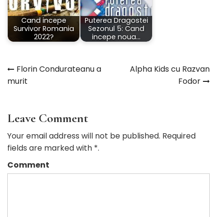
Cand incepe
Puterea Dragostei
Survivor Romania
Sezonul 5: Cand
2022?
incepe noua…
Florin Condurateanu a
Alpha Kids cu Razvan
Navigare
murit
Fodor
în
articole
Leave Comment
Your email address will not be published. Required
fields are marked with *.
Comment