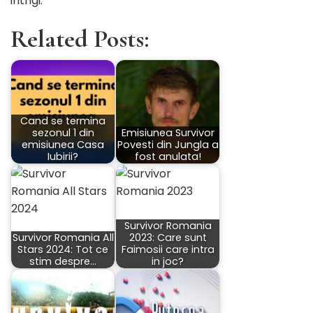
intrigi.
Related Posts:
Cand se termina
sezonul 1 din
Emisiunea Survivor
emisiunea Casa
Povesti din Jungla a
Iubirii?
fost anulata!
Survivor Romania
Survivor Romania All
2023: Care sunt
Stars 2024: Tot ce
Faimosii care intra
stim despre…
in joc?