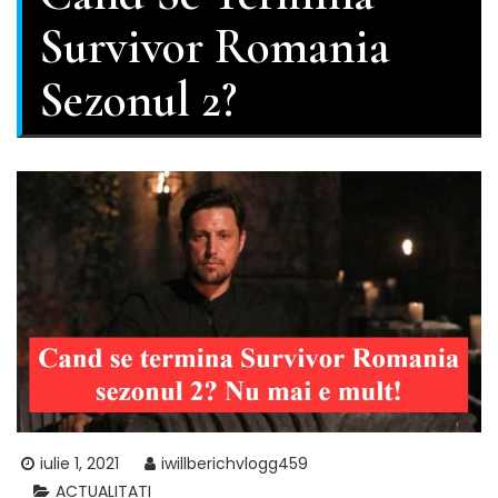
Survivor Romania
Sezonul 2?
iulie 1, 2021
iwillberichvlogg459
ACTUALITATI