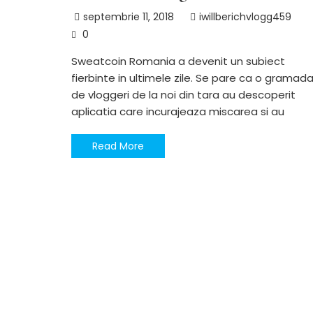
septembrie 11, 2018
iwillberichvlogg459
0
Sweatcoin Romania a devenit un subiect
fierbinte in ultimele zile. Se pare ca o gramad
de vloggeri de la noi din tara au descoperit
aplicatia care incurajeaza miscarea si au
Read More