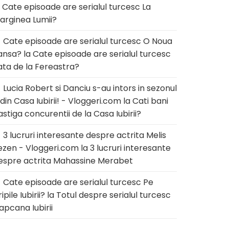
a
Cate episoade are serialul turcesc La
arginea Lumii?
Cate episoade are serialul turcesc O Noua
ansa?
la
Cate episoade are serialul turcesc
ata de la Fereastra?
Lucia Robert si Danciu s-au intors in sezonul
 din Casa Iubirii! - Vloggeri.com
la
Cati bani
astiga concurentii de la Casa Iubirii?
3 lucruri interesante despre actrita Melis
ezen - Vloggeri.com
la
3 lucruri interesante
espre actrita Mahassine Merabet
Cate episoade are serialul turcesc Pe
ipile Iubirii?
la
Totul despre serialul turcesc
apcana Iubirii